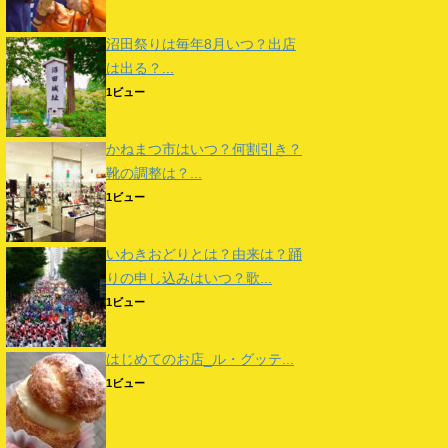
沼田祭りは毎年8月いつ？出店
は出る？...
1ビュー
かねまつ市はいつ？何割引き？
靴の調整は？...
1ビュー
いわきおどりとは？由来は？踊
りの申し込みはいつ？歌...
1ビュー
はじめてのお店_ル・グッテ...
1ビュー