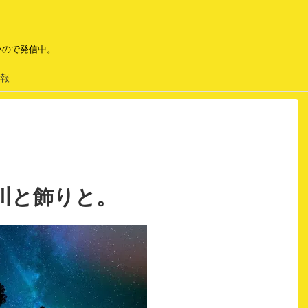
いので発信中。
報
川と飾りと。