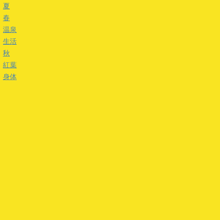
夏
春
温泉
生活
秋
紅葉
身体