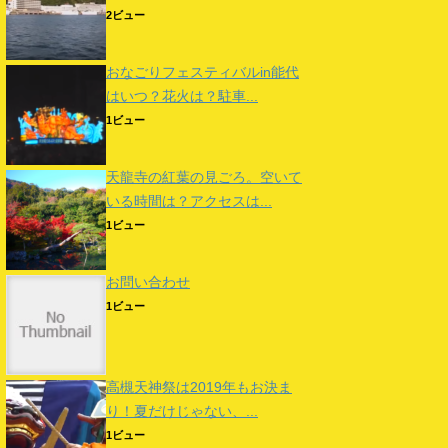
2ビュー
おなごりフェスティバルin能代
はいつ？花火は？駐車...
1ビュー
天龍寺の紅葉の見ごろ。空いて
いる時間は？アクセスは...
1ビュー
お問い合わせ
1ビュー
高槻天神祭は2019年もお決ま
り！夏だけじゃない、...
1ビュー