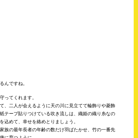
るんですね。
守ってくれます。
て、二人が会えるように天の川に見立てて輪飾りや菱飾
紙テープ貼りつけている吹き流しは、織姫の織り糸なの
を込めて、幸せを絡めとりましょう。
家族の最年長者の年齢の数だけ羽ばたかせ、竹の一番先
康に育つように。