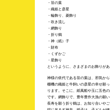
・笹の葉
・織姫と彦星
・輪飾り、菱飾り
・吹き流し
・網飾り
・折り鶴
・神（紙）子
・財布
・くずかご
・星飾り
というように、さまざまのお飾りがあ
神様の依代である笹の葉は、邪気から
棚機の織姫と牛飼いの彦星の幸せ願っ
ります。そこに、紙風船や玉に五色の
です。網飾りで、豊年豊作大漁の願い
長寿を願う折り鶴は、お知り合いやご
端に吊るす神衣、紙子は、子どもが健