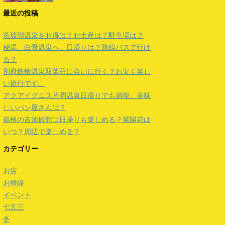
最近の投稿
茶玻瑠温泉をお得は？お土産は？駐車場は？
秘湯、白骨温泉へ。日帰りは？路線バスで行け
る？
別府鉄輪温泉双葉荘に会いに行く？お安く楽し
い旅行です。
アクアイグニス片岡温泉日帰りでも満喫。美味
しいパン屋さんは？
箱根の吉池旅館は日帰りも楽しめる？紫陽花は
いつ？周辺で楽しめる？
カテゴリー
お店
お掃除
イベント
七五三
冬