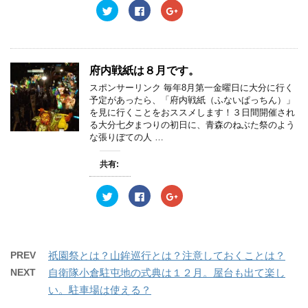
ウ
い
ウ
ク
F
ク
で
(
で
リ
a
リ
開
新
開
ッ
c
ッ
き
し
き
ク
e
ク
ま
い
ま
し
b
し
す
ウ
す
て
o
て
)
ィ
)
T
o
G
ン
w
k
o
府内戦紙は８月です。
ド
i
で
o
ウ
t
共
g
スポンサーリンク 毎年8月第一金曜日に大分に行く
で
t
有
l
開
e
す
e
予定があったら、「府内戦紙（ふないぱっちん）」
き
r
る
+
を見に行くことをおススメします！３日間開催され
ま
で
に
で
す
共
は
共
る大分七夕まつりの初日に、青森のねぶた祭のよう
)
有
ク
有
な張りぼての人 …
(
リ
(
新
ッ
新
し
ク
し
共有:
い
し
い
ウ
て
ウ
ィ
く
ィ
ン
だ
ン
ク
F
ク
ド
さ
ド
リ
a
リ
ウ
い
ウ
ッ
c
ッ
で
(
で
ク
e
ク
開
新
開
し
b
し
き
し
き
て
o
て
ま
い
ま
T
o
G
す
ウ
す
w
k
o
PREV
祇園祭とは？山鉾巡行とは？注意しておくことは？
)
ィ
)
i
で
o
ン
t
共
g
NEXT
自衛隊小倉駐屯地の式典は１２月。屋台も出て楽し
ド
t
有
l
ウ
e
す
e
い。駐車場は使える？
で
r
る
+
開
で
に
で
き