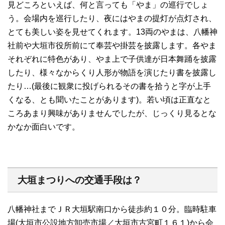
見どころといえば、何と言っても「やま」の巡行でしょ
う。会場内を巡行したり、夜にはやまの提灯が点灯され、
とても美しい姿を見せてくれます。13両のやまは、八幡神
社前や大垣市役所前にて奉芸や掛芸を披露します。各やま
それぞれに特色があり、やま上で子供達が日本舞踊を披露
したり、様々なからくり人形が物語を演じたり書を披露し
たり…(最後に観衆に投げられるその書を拾うと字が上手
くなる、とも聞いたことがあります)。若い頃は正直なと
ころあまり興味がありませんでしたが、じっくり見るとな
かなか面白いです。
大垣まつりへの交通手段は？
八幡神社までＪＲ大垣駅南口から徒歩約１０分。臨時駐車
場(大垣市公設地方卸売市場／大垣市古宮町１６１)から会