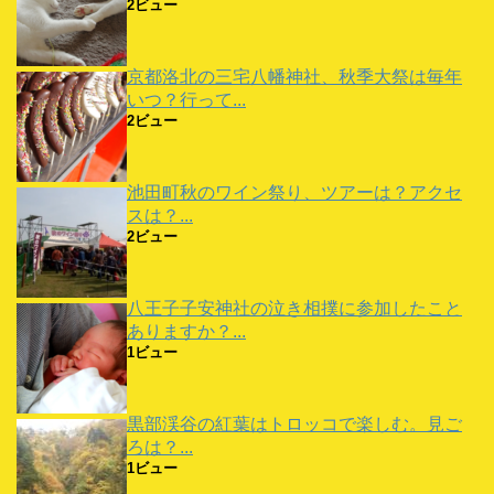
2ビュー
京都洛北の三宅八幡神社、秋季大祭は毎年
いつ？行って...
2ビュー
池田町秋のワイン祭り、ツアーは？アクセ
スは？...
2ビュー
八王子子安神社の泣き相撲に参加したこと
ありますか？...
1ビュー
黒部渓谷の紅葉はトロッコで楽しむ。見ご
ろは？...
1ビュー