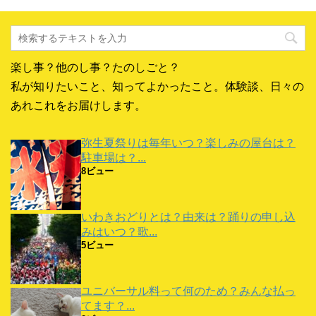
共
は
共
ま
有
ク
有
す
(
リ
(
)
新
ッ
新
し
ク
し
い
し
い
ウ
て
ウ
ィ
く
ィ
楽し事？他のし事？たのしごと？
ン
だ
ン
ド
さ
ド
私が知りたいこと、知ってよかったこと。体験談、日々の
ウ
い
ウ
で
(
で
開
新
開
あれこれをお届けします。
き
し
き
ま
い
ま
す
ウ
す
)
ィ
)
弥生夏祭りは毎年いつ？楽しみの屋台は？
ン
ド
駐車場は？...
ウ
で
8ビュー
開
き
ま
す
)
いわきおどりとは？由来は？踊りの申し込
みはいつ？歌...
5ビュー
ユニバーサル料って何のため？みんな払っ
てます？...