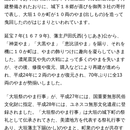
建整備されたおりに、城下１８郷が喜びを御輿３社の寄付
で表し、大垣１０か町が１０両のやま(出しもの)を造って
曳回したのがはじまりといわれています。
延宝７年(１６７９年)、藩主戸田氏西(うじあき)公から、
「神楽やま」「大黒やま」「恵比須やま」を賜り、それを
機に１０か町は、やまの飾りつけに趣向を凝らしていきま
した。濃尾震災や先の大戦によって多くのやまを失います
が、その後、修復や復元、購入などにより再建が進めら
れ、平成24年に２両のやまが復元され、70年ぶりに全13
両のやまが勢揃いしました。
「大垣祭のやま行事」が、平成27年には、国重要無形民俗
文化財に指定、平成28年には、ユネスコ無形文化遺産に登
録されました。「大垣祭のやま行事」は大垣の城下町の祭
礼として伝承されてきた、美濃地方を代表する祭礼行事で
あり、大垣藩主下賜(かし)のやまと、町衆のやまが共存す