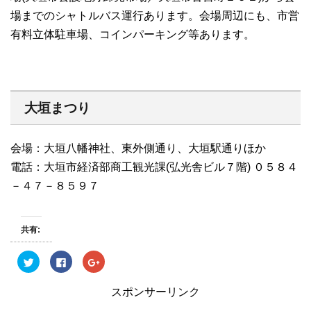
場までのシャトルバス運行あります。会場周辺にも、市営
有料立体駐車場、コインパーキング等あります。
大垣まつり
会場：大垣八幡神社、東外側通り、大垣駅通りほか
電話：大垣市経済部商工観光課(弘光舎ビル７階) ０５８４
－４７－８５９７
共有:
ク
F
ク
リ
a
リ
ッ
c
ッ
ク
e
ク
スポンサーリンク
し
b
し
て
o
て
T
o
G