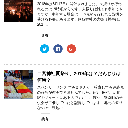
ウ
t
共
g
2018年は3月17日に開催されました。火振りが行わ
で
t
有
l
開
e
す
e
れるのは19時頃からです。火振りは誰でも参加でき
き
r
る
+
ますが、参加する場合は、18時から行われる説明を
ま
で
に
で
す
共
は
共
受ける必要があります。阿蘇神社の火振り神事は、
)
有
ク
有
201 …
(
リ
(
新
ッ
新
し
ク
し
共有:
い
し
い
ウ
て
ウ
ィ
く
ィ
ン
だ
ン
ク
F
ク
ド
さ
ド
リ
a
リ
ウ
い
ウ
ッ
c
ッ
で
(
で
ク
e
ク
開
新
開
し
b
し
き
し
き
て
o
て
ま
い
ま
T
o
G
す
ウ
す
w
k
o
二宮神社夏祭り、2019年は？だんじりは
)
ィ
)
i
で
o
ン
t
共
g
何時？
ド
t
有
l
ウ
e
す
e
スポンサーリンク すみませんが、検索しても連絡先
で
r
る
+
開
の番号が確認できませんでした。紹介HPや、活動
で
に
で
き
共
は
共
家のツイートはあるのですが…。確か、安堂町の子
ま
有
ク
有
す
供会が主催していたと記憶しています。地元の祭り
(
リ
(
)
新
ッ
新
なので、現地の …
し
ク
し
い
し
い
ウ
て
ウ
共有:
ィ
く
ィ
ン
だ
ン
ド
さ
ド