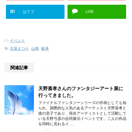
B!
はてブ
LINE
-
イベント
-
大垣まつり
,
山車
,
岐阜
関連記事
天野喜孝さんのファンタジーアート展に
行ってきました。
ファイナルファンタジーシリーズの作画としても知
られ、国際的な人気のあるアーティスト天野喜孝と
彼の息子であり、現在アーティストとして活動して
いる天野弓彦の合同展示イベントです。二人の作品
を同時に見れるイ …