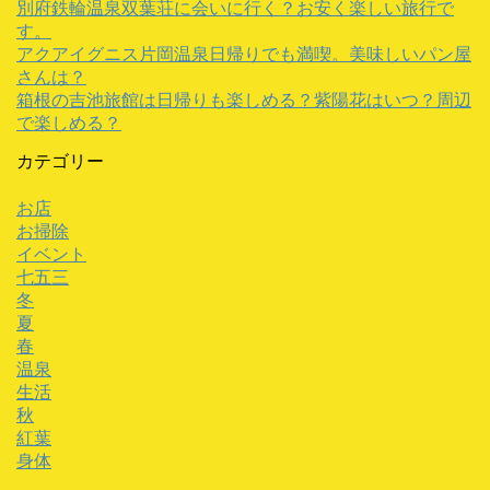
別府鉄輪温泉双葉荘に会いに行く？お安く楽しい旅行で
す。
アクアイグニス片岡温泉日帰りでも満喫。美味しいパン屋
さんは？
箱根の吉池旅館は日帰りも楽しめる？紫陽花はいつ？周辺
で楽しめる？
カテゴリー
お店
お掃除
イベント
七五三
冬
夏
春
温泉
生活
秋
紅葉
身体