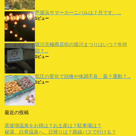
芦屋浜サマーカーニバルは７月です。...
1ビュー
堀川京極商店街の堀川まつりはいつ？年何
回？...
1ビュー
気圧の変化で頭痛や体調不良、薬？運動？...
1ビュー
最近の投稿
茶玻瑠温泉をお得は？お土産は？駐車場は？
秘湯、白骨温泉へ。日帰りは？路線バスで行ける？