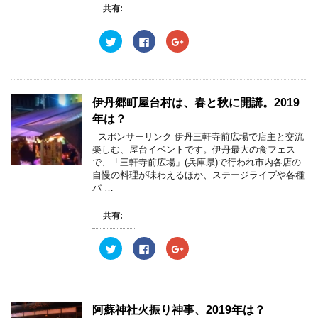
共有:
ク
F
ク
リ
a
リ
ッ
c
ッ
ク
e
ク
し
b
し
て
o
て
T
o
G
w
k
o
伊丹郷町屋台村は、春と秋に開講。2019
i
で
o
t
共
g
年は？
t
有
l
e
す
e
スポンサーリンク 伊丹三軒寺前広場で店主と交流
r
る
+
楽しむ、屋台イベントです。伊丹最大の食フェス
で
に
で
共
は
共
で、「三軒寺前広場」(兵庫県)で行われ市内各店の
有
ク
有
自慢の料理が味わえるほか、ステージライブや各種
(
リ
(
新
ッ
新
パ …
し
ク
し
い
し
い
ウ
て
ウ
共有:
ィ
く
ィ
ン
だ
ン
ド
さ
ド
ウ
い
ウ
ク
F
ク
で
(
で
リ
a
リ
開
新
開
ッ
c
ッ
き
し
き
ク
e
ク
ま
い
ま
し
b
し
す
ウ
す
て
o
て
)
ィ
)
T
o
G
ン
w
k
o
阿蘇神社火振り神事、2019年は？
ド
i
で
o