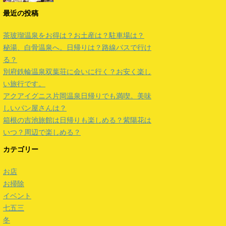
最近の投稿
茶玻瑠温泉をお得は？お土産は？駐車場は？
秘湯、白骨温泉へ。日帰りは？路線バスで行け
る？
別府鉄輪温泉双葉荘に会いに行く？お安く楽し
い旅行です。
アクアイグニス片岡温泉日帰りでも満喫。美味
しいパン屋さんは？
箱根の吉池旅館は日帰りも楽しめる？紫陽花は
いつ？周辺で楽しめる？
カテゴリー
お店
お掃除
イベント
七五三
冬