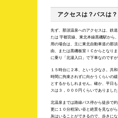
アクセスは？バスは？
先ず、那須温泉へのアクセスは、鉄道
たは 宇都宮線、東北本線黒磯駅から
用の場合は、主に東北自動車道の那須
由、または黒磯板室ＩＣからとなりま
に乗り「北湯入口」で下車なのですが
１５時台に２本、という少なさ。共和
時間に拘束されずに向かうくらいの緩
とするかもしれません。確か、平日も
スは３，０００円くらいでありました
北温泉までは路線バス停から徒歩で約
更に１０分程深い谷と絶景を見ながら
灰はいることができるので、歩きにな