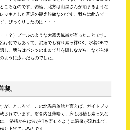
ところなのです。勿論、此方は山屋さんが泊まるような
レッキとした普通の観光旅館なのです。我らは此方で一
ず、びっくりしたのは・・・
・・？）プールのような大露天風呂が有ったことです。
呂は何でもありで、混浴でも有り素っ裸OK、水着OKで
隠し、我らはパンツのままで前を隠しながらしながら浸
のように泳いだものでした。
満喫。
すが、ところで、この北温泉旅館と言えば、ガイドブッ
載されています。浴舎内は薄暗く、床も浴槽も素っ気な
に、 浴槽からは波が打ち寄せるように温泉が流れ出て、
作り上げているのです。