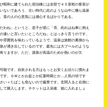
び昭和に建てられた宿泊棟には全部で４５室程の客室が
いないであろう、古い時代に此のような山中に幾ら温泉
、昔の人の心意気には感心するばかりである。
だわね」というと、息子が逆に「否、此れはね車に例え
の違いと言いたいところだね」とはっきり言うのです。
や雰囲気を味わっているようで、温泉は旅館の裏側から
泉が湧き出しているのです。庭先には大プールのような
有りますが、ただ、源泉が高温のためか熱いのが欠
可能です。自炊される方はもっとお安くお泊りに慣れま
です。ＧＷとかお盆とか紅葉時期とか…人気の頃です
さい＋たばこも危ないので厳禁です。玄関入ると右側に
して購入します。チケットは入浴後、箱に入れましょ