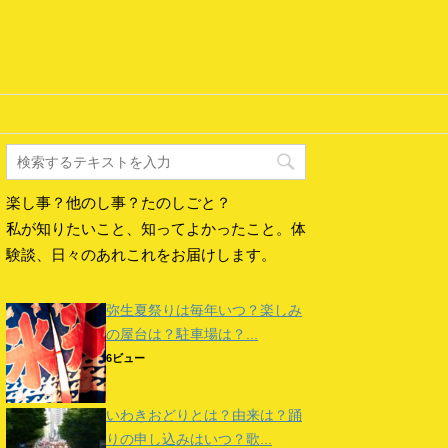
楽し事？他のし事？たのしごと？
私が知りたいこと、知ってよかったこと。体
験談、日々のあれこれをお届けします。
弥生夏祭りは毎年いつ？楽しみ
の屋台は？駐車場は？...
6ビュー
いわきおどりとは？由来は？踊
りの申し込みはいつ？歌...