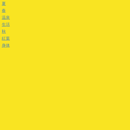
夏
春
温泉
生活
秋
紅葉
身体