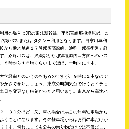
利用の場合はJRの東北新幹線、宇都宮線那須塩原駅、ま
、路線バス または タクシー利用となります。自家用車利
ICから栃木県道１７号那須高原線、通称「那須街道」経
す。路線バスは、黒磯駅から那須塩原西口方面へのバス
、８時から１６時くらいまでほぼ、一時間に１本。
大学経由とのいうのもあるのですが、９時に１本なので
やかさで参りましょう。東京の時刻気分で行くとイラっ
土日も変更なし時刻だったと思います。東京から高速バ
。
２、３０分ほど、又、車の場合は県営の無料駐車場から
歩くことになります。その駐車場からはお宿の車だけが
ります。何れにしても公共の乗り物だけでは不便だし、