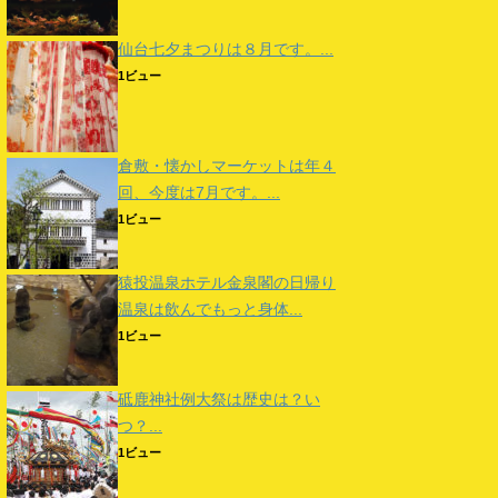
仙台七夕まつりは８月です。...
1ビュー
倉敷・懐かしマーケットは年４
回、今度は7月です。...
1ビュー
猿投温泉ホテル金泉閣の日帰り
温泉は飲んでもっと身体...
1ビュー
砥鹿神社例大祭は歴史は？い
つ？...
1ビュー