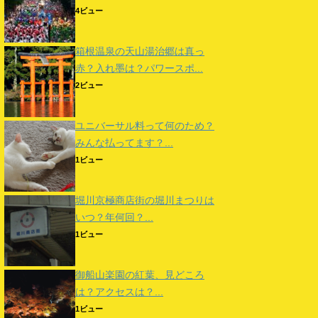
4ビュー
箱根温泉の天山湯治郷は真っ
赤？入れ墨は？パワースポ...
2ビュー
ユニバーサル料って何のため？
みんな払ってます？...
1ビュー
堀川京極商店街の堀川まつりは
いつ？年何回？...
1ビュー
御船山楽園の紅葉、見どころ
は？アクセスは？...
1ビュー