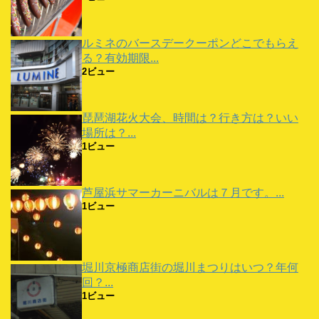
ルミネのバースデークーポンどこでもらえ
る？有効期限...
2ビュー
琵琶湖花火大会、時間は？行き方は？いい
場所は？...
1ビュー
芦屋浜サマーカーニバルは７月です。...
1ビュー
堀川京極商店街の堀川まつりはいつ？年何
回？...
1ビュー