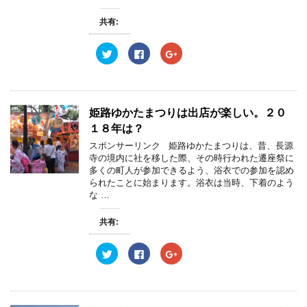
共有:
ク
F
ク
リ
a
リ
ッ
c
ッ
ク
e
ク
し
b
し
て
o
て
T
o
G
w
k
o
姫路ゆかたまつりは出店が楽しい。２０
i
で
o
t
共
g
１８年は？
t
有
l
e
す
e
スポンサーリンク 姫路ゆかたまつりは、昔、長源
r
る
+
寺の境内に社を移した際、その時行われた遷座祭に
で
に
で
共
は
共
多くの町人が参加できるよう、浴衣での参加を認め
有
ク
有
られたことに始まります。浴衣は当時、下着のよう
(
リ
(
新
ッ
新
な …
し
ク
し
い
し
い
ウ
て
ウ
共有:
ィ
く
ィ
ン
だ
ン
ド
さ
ド
ウ
い
ウ
ク
F
ク
で
(
で
リ
a
リ
開
新
開
ッ
c
ッ
き
し
き
ク
e
ク
ま
い
ま
し
b
し
す
ウ
す
て
o
て
)
ィ
)
T
o
G
ン