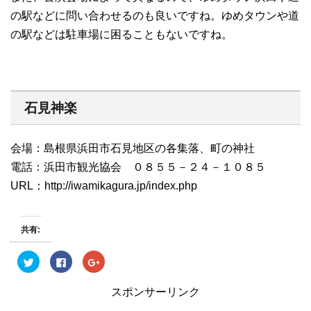
の駅などに問い合わせるのも良いですね。ゆめタウンや道
の駅などは駐車場に困ることもないですね。
石見神楽
会場：島根県浜田市石見地区の各集落、町の神社
電話：浜田市観光協会 ０８５５－２４－１０８５
URL：http://iwamikagura.jp/index.php
共有:
ク
F
ク
リ
a
リ
ッ
c
ッ
ク
e
ク
スポンサーリンク
し
b
し
て
o
て
T
o
G