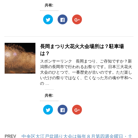
ウ
て
ウ
共有:
ィ
く
ィ
ン
だ
ン
ド
さ
ド
ウ
い
ウ
ク
F
ク
で
(
で
リ
a
リ
開
新
開
ッ
c
ッ
き
し
き
ク
e
ク
ま
い
ま
し
b
し
す
ウ
す
て
o
て
)
ィ
)
T
o
G
ン
w
k
o
長岡まつり大花火大会場所は？駐車場
ド
i
で
o
ウ
t
共
g
は？
で
t
有
l
開
e
す
e
スポンサーリンク 長岡まつり、ご存知ですか？新
き
r
る
+
ま
潟県の長岡市で行われるお祭りです。日本三大花火
で
に
で
す
共
は
共
大会のひとつで、一番歴史が古いのです。ただ楽し
)
有
ク
有
いだけの祭りではなく、亡くなった方の魂や平和へ
(
リ
(
新
ッ
新
の …
し
ク
し
い
し
い
ウ
て
ウ
共有:
ィ
く
ィ
ン
だ
ン
ド
さ
ド
ウ
い
ウ
ク
F
ク
で
(
で
リ
a
リ
開
新
開
ッ
c
ッ
き
し
き
ク
e
ク
ま
い
ま
し
b
し
す
ウ
す
て
o
て
)
ィ
)
T
o
G
ン
w
k
o
PREV
中央区大江戸盆踊り大会は毎年８月第四週金曜日・土
ド