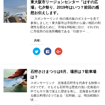
w
k
o
東大阪市リージョンセンター「はすの広
ド
i
で
o
ウ
t
共
g
場」七夕祭り、2019年はいつ？前回の感
で
t
有
l
開
e
す
e
想お伝えします。
き
r
る
+
ま
で
に
で
スポンサーリンク 街の掲示板のポスターを見て
す
共
は
共
)
参加しました！東大阪市は市役所から遠い地区の利
有
ク
有
(
リ
(
便性を図るために、市域を8地域に分け、それぞれ
新
ッ
新
に市役所の出張所機能である「行政サー …
し
ク
し
い
し
い
ウ
て
ウ
ィ
く
ィ
共有:
ン
だ
ン
ド
さ
ド
ウ
い
ウ
ク
F
ク
で
(
で
リ
a
リ
開
新
開
ッ
c
ッ
き
し
き
ク
e
ク
ま
い
ま
し
b
し
す
ウ
す
て
o
て
)
ィ
)
T
o
G
ン
w
k
o
ド
石狩さけまつりは9月、場所は？駐車場
i
で
o
ウ
t
共
g
で
は？
t
有
l
開
e
す
e
き
スポンサーリンク 北海道石狩市を代表する秋祭り
r
る
+
ま
の1つです。そもそも石狩市は歴史の浅い北海道の
で
に
で
す
共
は
共
)
中でもサケ漁で栄えた歴史を有し、北海道を代表す
有
ク
有
る郷土料理の1つである「石狩鍋」は、明治初期の
(
リ
(
新
ッ
新
頃 …
し
ク
し
い
し
い