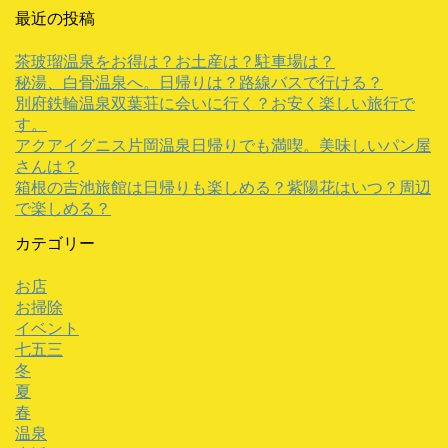
最近の投稿
茶玻瑠温泉をお得は？お土産は？駐車場は？
秘湯、白骨温泉へ。日帰りは？路線バスで行ける？
別府鉄輪温泉双葉荘に会いに行く？お安く楽しい旅行で
す。
アクアイグニス片岡温泉日帰りでも満喫。美味しいパン屋
さんは？
箱根の吉池旅館は日帰りも楽しめる？紫陽花はいつ？周辺
で楽しめる？
カテゴリー
お店
お掃除
イベント
七五三
冬
夏
春
温泉