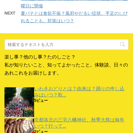
i
で
o
ウ
t
共
g
曜日に開催
で
t
有
l
開
e
す
e
NEXT
夏バテとは食欲不振？風邪やだるい症状、手足のしび
き
r
る
+
ま
で
に
で
れることも。対策はいつ？
す
共
は
共
)
有
ク
有
(
リ
(
新
ッ
新
し
ク
し
い
し
い
ウ
て
ウ
ィ
く
ィ
ン
だ
ン
ド
さ
ド
楽し事？他のし事？たのしごと？
ウ
い
ウ
で
(
で
開
新
開
私が知りたいこと、知ってよかったこと。体験談、日々の
き
し
き
ま
い
ま
あれこれをお届けします。
す
ウ
す
)
ィ
)
ン
ド
いわきおどりとは？由来は？踊りの申し込
ウ
で
みはいつ？歌...
開
き
5ビュー
ま
す
)
京都洛北の三宅八幡神社、秋季大祭は毎年
いつ？行って...
2ビュー