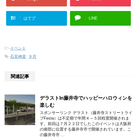
B!
はてブ
LINE
-
イベント
-
石見神楽
,
９月
関連記事
デラストIn藤井寺でハッピーハロウィンを
楽しむ
スポンサーリンク デラスト（藤井寺ストリートライ
ブFesta）は不定期で年間４～５回程度開催されま
す。前回は７月２２日でしたこのイベントは大阪府
の南部に位置する藤井寺市で開催されています。こ
の藤井寺市 …