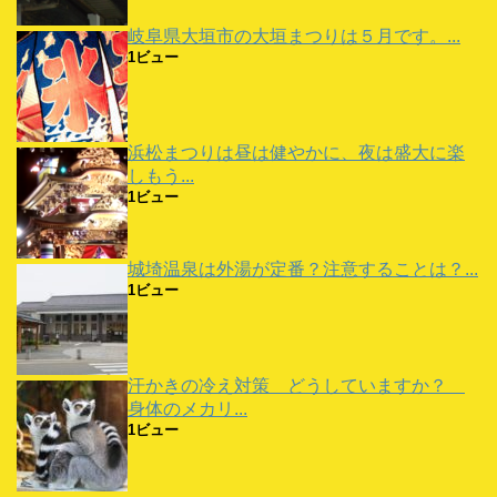
岐阜県大垣市の大垣まつりは５月です。...
1ビュー
浜松まつりは昼は健やかに、夜は盛大に楽
しもう...
1ビュー
城埼温泉は外湯が定番？注意することは？...
1ビュー
汗かきの冷え対策 どうしていますか？
身体のメカリ...
1ビュー