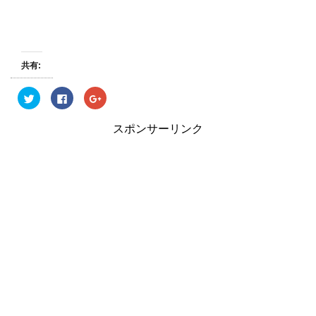
共有:
ク
F
ク
リ
a
リ
ッ
c
ッ
ク
e
ク
スポンサーリンク
し
b
し
て
o
て
T
o
G
w
k
o
i
で
o
t
共
g
t
有
l
e
す
e
r
る
+
で
に
で
共
は
共
有
ク
有
(
リ
(
新
ッ
新
し
ク
し
い
し
い
ウ
て
ウ
ィ
く
ィ
ン
だ
ン
ド
さ
ド
ウ
い
ウ
で
(
で
開
新
開