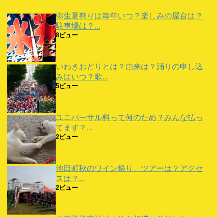
ン
ド
弥生夏祭りは毎年いつ？楽しみの屋台は？
ウ
で
駐車場は？...
開
き
8ビュー
ま
す
)
いわきおどりとは？由来は？踊りの申し込
みはいつ？歌...
5ビュー
ユニバーサル料って何のため？みんな払っ
てます？...
2ビュー
池田町秋のワイン祭り、ツアーは？アクセ
スは？...
2ビュー