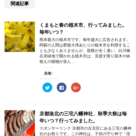
関連記事
くまもと春の植木市、行ってみました。
毎年いつ？
熊本最大の植木市です。毎年盛大に広告されます。
阿蘇の人間は肥後大津あたりの植木市を利用するこ
とも少なくありませんが、規模が全く違い、白川橋
左岸緑地で開かれる植木市は、見渡す限り苗木や鉢
植えの植物が並ん …
共有:
ク
F
ク
リ
a
リ
ッ
c
ッ
ク
e
ク
し
b
し
て
o
て
T
o
G
w
k
o
京都洛北の三宅八幡神社、秋季大祭は毎
i
で
o
t
共
g
年いつ？行ってみました。
t
有
l
e
す
e
スポンサーリンク 京都市の左京区にある三宅八幡神
r
る
+
社のお祭りです。この神社は、子供の守り神で「疳
で
に
で