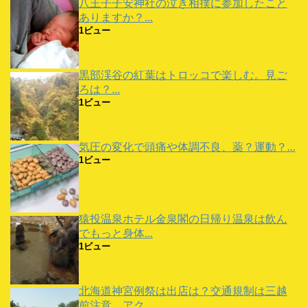
八王子子安神社の泣き相撲に参加したこと
ありますか？...
1ビュー
黒部渓谷の紅葉はトロッコで楽しむ。見ご
ろは？...
1ビュー
気圧の変化で頭痛や体調不良、薬？運動？...
1ビュー
猿投温泉ホテル金泉閣の日帰り温泉は飲ん
でもっと身体...
1ビュー
北海道神宮例祭は出店は？交通規制は三越
前注意。アク...