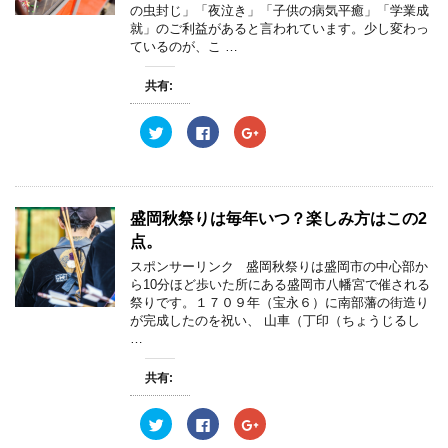
共
は
共
の虫封じ」「夜泣き」「子供の病気平癒」「学業成
有
ク
有
就」のご利益があると言われています。少し変わっ
(
リ
(
新
ッ
新
ているのが、こ …
し
ク
し
い
し
い
ウ
て
ウ
共有:
ィ
く
ィ
ン
だ
ン
ド
さ
ド
ウ
い
ウ
ク
F
ク
で
(
で
リ
a
リ
開
新
開
ッ
c
ッ
き
し
き
ク
e
ク
ま
い
ま
し
b
し
す
ウ
す
て
o
て
)
ィ
)
T
o
G
ン
w
k
o
盛岡秋祭りは毎年いつ？楽しみ方はこの2
ド
i
で
o
ウ
t
共
g
点。
で
t
有
l
開
e
す
e
スポンサーリンク 盛岡秋祭りは盛岡市の中心部か
き
r
る
+
ま
ら10分ほど歩いた所にある盛岡市八幡宮で催される
で
に
で
す
共
は
共
祭りです。１７０９年（宝永６）に南部藩の街造り
)
有
ク
有
が完成したのを祝い、 山車（丁印（ちょうじるし
(
リ
(
新
ッ
新
…
し
ク
し
い
し
い
ウ
て
ウ
共有:
ィ
く
ィ
ン
だ
ン
ド
さ
ド
ウ
い
ウ
ク
F
ク
で
(
で
リ
a
リ
開
新
開
ッ
c
ッ