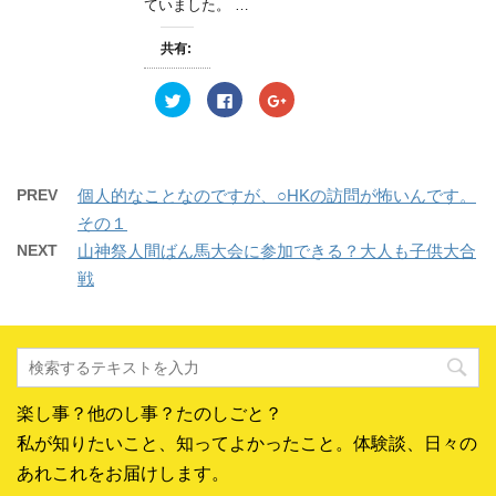
ていました。 …
し
ク
し
い
し
い
ウ
て
ウ
共有:
ィ
く
ィ
ン
だ
ン
ド
さ
ド
ウ
い
ウ
ク
F
ク
で
(
で
リ
a
リ
開
新
開
ッ
c
ッ
き
し
き
ク
e
ク
ま
い
ま
し
b
し
す
ウ
す
て
o
て
)
ィ
)
T
o
G
ン
w
k
o
PREV
個人的なことなのですが、○HKの訪問が怖いんです。
ド
i
で
o
ウ
t
共
g
その１
で
t
有
l
開
e
す
e
NEXT
山神祭人間ばん馬大会に参加できる？大人も子供大合
き
r
る
+
ま
で
に
で
戦
す
共
は
共
)
有
ク
有
(
リ
(
新
ッ
新
し
ク
し
い
し
い
ウ
て
ウ
ィ
く
ィ
ン
だ
ン
ド
さ
ド
楽し事？他のし事？たのしごと？
ウ
い
ウ
で
(
で
開
新
開
私が知りたいこと、知ってよかったこと。体験談、日々の
き
し
き
ま
い
ま
あれこれをお届けします。
す
ウ
す
)
ィ
)