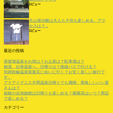
1ビュー
天山湯治郷は大人も子供も楽しめる。アク
セスは？...
1ビュー
最近の投稿
茶玻瑠温泉をお得は？お土産は？駐車場は？
秘湯、白骨温泉へ。日帰りは？路線バスで行ける？
別府鉄輪温泉双葉荘に会いに行く？お安く楽しい旅行で
す。
アクアイグニス片岡温泉日帰りでも満喫。美味しいパン屋
さんは？
箱根の吉池旅館は日帰りも楽しめる？紫陽花はいつ？周辺
で楽しめる？
カテゴリー