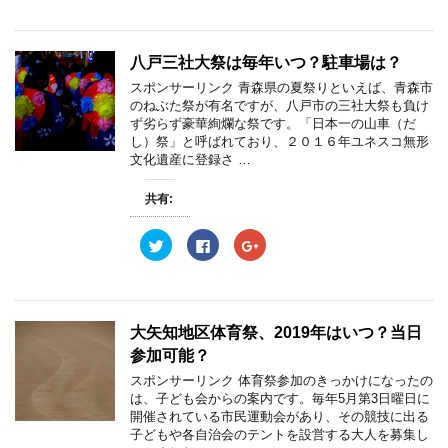
き
し
き
ク
e
ク
ま
い
ま
し
b
し
す
ウ
す
て
o
て
)
ィ
)
T
o
G
ン
w
k
o
八戸三社大祭は毎年いつ？駐車場は？
ド
i
で
o
ウ
t
共
g
スポンサーリンク 青森県の夏祭りといえば、青森市
で
t
有
l
開
e
す
e
のねぶた祭が有名ですが、八戸市の三社大祭も負け
き
r
る
+
ず劣らず豪華絢爛な祭です。「日本一の山車（だ
ま
で
に
で
す
共
は
共
し）祭」と呼ばれており、２０１６年ユネスコ無形
)
有
ク
有
文化遺産に登録さ …
(
リ
(
新
ッ
新
し
ク
し
共有:
い
し
い
ウ
て
ウ
ィ
く
ィ
ン
だ
ン
ク
F
ク
ド
さ
ド
リ
a
リ
ウ
い
ウ
ッ
c
ッ
で
(
で
ク
e
ク
開
新
開
し
b
し
き
し
き
て
o
て
ま
い
ま
T
o
G
す
ウ
す
w
k
o
大矢知地区体育祭、2019年はいつ？当日
)
ィ
)
i
で
o
ン
t
共
g
参加可能？
ド
t
有
l
ウ
e
す
e
スポンサーリンク 体育祭参加のきっかけになったの
で
r
る
+
開
は、子ども会からの案内です。毎年5月第3日曜日に
で
に
で
き
共
は
共
開催されている市民運動会があり、その競技に出る
ま
有
ク
有
す
子どもや各自治会のテントを設営する大人を募集し
(
リ
(
)
新
ッ
新