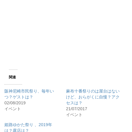
き
し
き
ま
い
ま
す
ウ
す
)
ィ
)
ン
ド
ウ
で
開
き
ま
す
)
関連
阪神尼崎市民祭り、毎年い
麻布十番祭りのは屋台はない
つ？ゲストは？
けど、おらがくに自慢？アク
02/08/2019
セスは？
イベント
21/07/2017
イベント
姫路ゆかた祭り 、2019年
は？露店は？