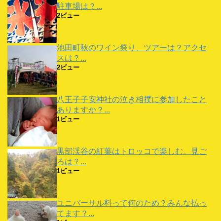
駐車場は？...
2ビュー
池田町秋のワイン祭り、ツアーは？アクセ
スは？...
2ビュー
八王子子安神社の泣き相撲に参加したこと
ありますか？...
1ビュー
黒部渓谷の紅葉はトロッコで楽しむ。見ご
ろは？...
1ビュー
ユニバーサル料って何のため？みんな払っ
てます？...