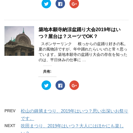
ウ
い
ウ
ク
F
ク
で
(
で
リ
a
リ
開
新
開
ッ
c
ッ
き
し
き
ク
e
ク
ま
い
ま
し
b
し
す
ウ
す
て
o
て
)
ィ
)
T
o
G
ン
w
k
o
築地本願寺納涼盆踊り大会2019年はい
ド
i
で
o
ウ
t
共
g
つ？屋台は？スーツでOK？
で
t
有
l
開
e
す
e
スポンサーリンク 根っからの盆踊り好きの私。
き
r
る
+
ま
夏の風物詩ですが、年中踊れたらいいのと常々思っ
で
に
で
す
共
は
共
ています。築地本願寺の盆踊り大会の存在を知った
)
有
ク
有
のは、平日休みの仕事に …
(
リ
(
新
ッ
新
し
ク
し
い
し
い
共有:
ウ
て
ウ
ィ
く
ィ
ン
だ
ン
ク
F
ク
ド
さ
ド
リ
a
リ
ウ
い
ウ
ッ
c
ッ
で
(
で
ク
e
ク
開
新
開
し
b
し
き
し
き
て
o
て
ま
い
ま
T
o
G
す
ウ
す
w
k
o
)
ィ
)
PREV
松山の鐘馗まつり、2019年はいつ？思い出深いお祭り
i
で
o
ン
t
共
g
ド
です。
t
有
l
ウ
e
す
e
で
NEXT
吹田まつり、2019年はいつ？大人にはほかにも楽し
r
る
+
開
で
に
で
き