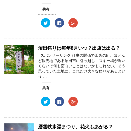
共有:
ク
F
ク
リ
a
リ
ッ
c
ッ
ク
e
ク
し
b
し
て
o
て
T
o
G
w
k
o
沼田祭りは毎年8月いつ？出店は出る？
i
で
o
t
共
g
スポンサーリンク 仕事の関係で田舎の町、ほとん
t
有
l
e
す
e
ど観光地である沼田市に引っ越し、スキー場が近い
r
る
+
くらいで何も面白いことはないかもしれない。そう
で
に
で
共
は
共
思っていた土地に、これだけ大きな祭りがあるとい
有
ク
有
う …
(
リ
(
新
ッ
新
し
ク
し
共有:
い
し
い
ウ
て
ウ
ィ
く
ィ
ン
だ
ン
ク
F
ク
ド
さ
ド
リ
a
リ
ウ
い
ウ
ッ
c
ッ
で
(
で
ク
e
ク
開
新
開
し
b
し
き
し
き
て
o
て
ま
い
ま
T
o
G
す
ウ
す
w
k
o
層雲峡氷瀑まつり、花火もあがる？
)
ィ
)
i
で
o
ン