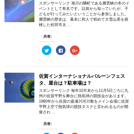
t
共
g
スポンサーリンク 旭川の隣町である層雲峡の冬のイ
ド
t
有
l
ウ
e
す
e
ベントとして有名です。以前から知っていたが、子
で
r
る
+
どもが行ってみたいということから参加しました。
開
で
に
で
き
共
は
共
層雲峡の歴史は、幕末に和人で初めて大雪山系を探
ま
有
ク
有
検した松田市太 …
す
(
リ
(
)
新
ッ
新
し
ク
し
共有:
い
し
い
ウ
て
ウ
ィ
く
ィ
ン
だ
ン
ク
F
ク
ド
さ
ド
リ
a
リ
ウ
い
ウ
ッ
c
ッ
で
(
で
ク
e
ク
開
新
開
し
b
し
き
し
き
て
o
て
ま
い
ま
T
o
G
す
ウ
す
w
k
o
佐賀インターナショナルバルーンフェス
)
ィ
)
i
で
o
ン
t
共
g
タ、屋台は？駐車場は？
ド
t
有
l
ウ
e
す
e
スポンサーリンク 毎年10月末から11月5日ごろに九
で
r
る
+
開
州の佐賀平野を舞台に熱気球の競技会があります。
で
に
で
き
共
は
共
1980年から佐賀の嘉瀬川河川敷をメイン会場に佐賀
ま
有
ク
有
す
平野上空で熱気球の競技タスクと言われるものが開
(
リ
(
)
新
ッ
新
催され …
し
ク
し
い
し
い
ウ
て
ウ
共有:
ィ
く
ィ
ン
だ
ン
ド
さ
ド