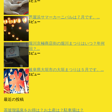
1ビュー
芦屋浜サマーカーニバルは７月です。...
1ビュー
堀川京極商店街の堀川まつりはいつ？年何
回？...
1ビュー
岐阜県大垣市の大垣まつりは５月です。...
1ビュー
最近の投稿
茶玻瑠温泉をお得は？お土産は？駐車場は？