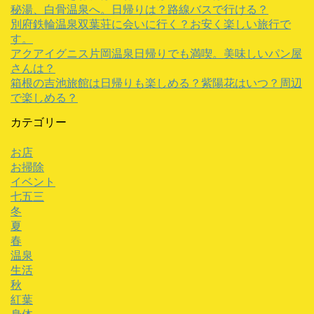
秘湯、白骨温泉へ。日帰りは？路線バスで行ける？
別府鉄輪温泉双葉荘に会いに行く？お安く楽しい旅行で
す。
アクアイグニス片岡温泉日帰りでも満喫。美味しいパン屋
さんは？
箱根の吉池旅館は日帰りも楽しめる？紫陽花はいつ？周辺
で楽しめる？
カテゴリー
お店
お掃除
イベント
七五三
冬
夏
春
温泉
生活
秋
紅葉