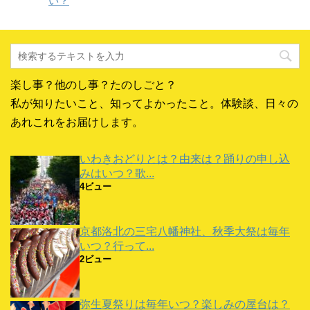
い？
共
は
共
ま
有
ク
有
す
(
リ
(
)
新
ッ
新
し
ク
し
い
し
い
ウ
て
ウ
ィ
く
ィ
ン
だ
ン
ド
さ
ド
楽し事？他のし事？たのしごと？
ウ
い
ウ
で
(
で
開
新
開
私が知りたいこと、知ってよかったこと。体験談、日々の
き
し
き
ま
い
ま
あれこれをお届けします。
す
ウ
す
)
ィ
)
ン
ド
いわきおどりとは？由来は？踊りの申し込
ウ
で
みはいつ？歌...
開
き
4ビュー
ま
す
)
京都洛北の三宅八幡神社、秋季大祭は毎年
いつ？行って...
2ビュー
弥生夏祭りは毎年いつ？楽しみの屋台は？