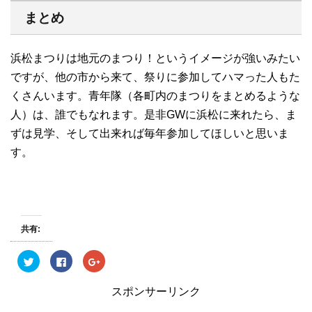
まとめ
浜松まつりは地元のまつり！というイメージが強いみたい
ですが、他の市から来て、祭りに参加してハマった人もた
くさんいます。青年隊（各町内のまつりをまとめるような
人）は、誰でもなれます。是非GWに浜松に来れたら、ま
ずは見学、そして出来れば毎年参加してほしいと思いま
す。
共有:
ク
F
ク
リ
a
リ
ッ
c
ッ
ク
e
ク
スポンサーリンク
し
b
し
て
o
て
T
o
G