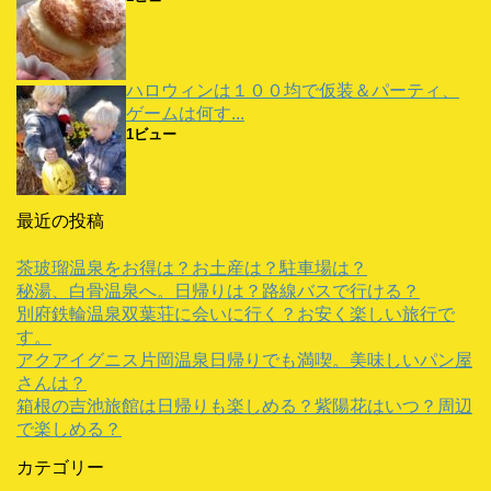
ハロウィンは１００均で仮装＆パーティ、
ゲームは何す...
1ビュー
最近の投稿
茶玻瑠温泉をお得は？お土産は？駐車場は？
秘湯、白骨温泉へ。日帰りは？路線バスで行ける？
別府鉄輪温泉双葉荘に会いに行く？お安く楽しい旅行で
す。
アクアイグニス片岡温泉日帰りでも満喫。美味しいパン屋
さんは？
箱根の吉池旅館は日帰りも楽しめる？紫陽花はいつ？周辺
で楽しめる？
カテゴリー