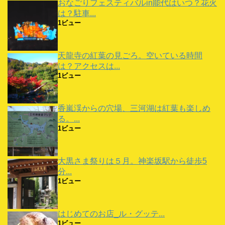
おなごりフェスティバルin能代はいつ？花火
は？駐車...
1ビュー
天龍寺の紅葉の見ごろ。空いている時間
は？アクセスは...
1ビュー
香嵐渓からの穴場、三河湖は紅葉も楽しめ
る。...
1ビュー
大黒さま祭りは５月。神楽坂駅から徒歩5
分...
1ビュー
はじめてのお店_ル・グッテ...
1ビュー