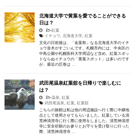
北海道大学で黄葉を愛でることができる
日は？
-
紅葉
イチョウ
,
北海道大学
,
紅葉
文化の日前後は、「金葉祭」なる北海道大学のイチ
ョウ並木がすごいんです。札幌市内には、中央区の
中島公園や札幌医科大学周辺など含め、紅葉スポッ
トならぬイチョウの「黄葉スポット」は多いのです
が、最近の圧巻は …
武田尾温泉紅葉舘を日帰りで楽しむに
は？
-
温泉
,
紅葉
武田尾温泉
,
紅葉
,
紅葉舘
こちらの旅館は私は他の周辺施設へ行く際に中継地
点として使用させてもらいました。紅葉している清
荒神清澄寺に行く際に使用をしました。清荒神清澄
寺に安全祈願のお参りとお守りを受け取りに行った
際、清荒神清澄寺 …