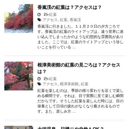
香嵐渓の紅葉は？アクセスは？
-
紅葉
アクセス
,
紅葉
,
香嵐渓
香嵐渓に行きました。１１月２０日の夕方ごろで
す。香嵐渓の紅葉のライトアップは、違う世界に迷
い込んでしまったかのような幻想的な雰囲気があり
ました。ここでは、紅葉のライトアップという珍し
いことを行っている …
根津美術館の紅葉の見ごろは？アクセス
は？
-
紅葉
アクセス
,
根津美術館
,
紅葉
紅葉を楽しむのは、季節の移り変わりを近くで楽し
める瞬間です。それは、目で実際に見て楽しむ瞬間
だからです。そうした紅葉を楽しんだ時には、目の
保養として日頃の疲れがなくなり癒されるもので
す。また、楽しみ方 …