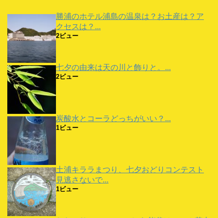
勝浦のホテル浦島の温泉は？お土産は？ア
クセスは？...
2ビュー
七夕の由来は天の川と飾りと。...
2ビュー
炭酸水とコーラどっちがいい？...
1ビュー
土浦キララまつり、七夕おどりコンテスト
見逃さないで...
1ビュー