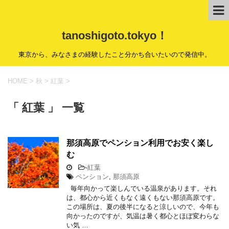
tanoshigoto.tokyo！
東京から、みなさまの経験したこと分かち合いたいので発信中。
HOME
>
秋
>
紅葉
>
「 紅葉 」 一覧
那須高原でペンション利用でお安く楽し
む
-
紅葉
ペンション
,
那須高原
毎年向かって楽しんでいる温泉があります。それ
は、都心から近くもなく遠くもない那須高原です。
この場所は、夏の後半になると涼しいので、今年も
向かったのですが、気温は暑く都心とほぼ変わらな
い気 …