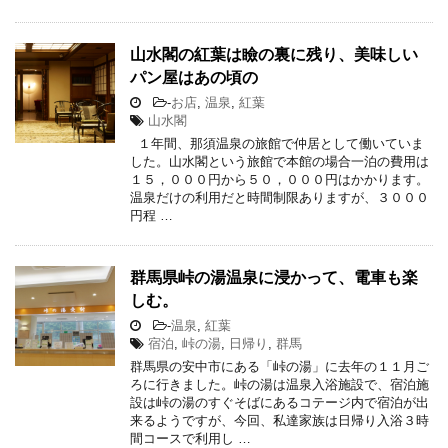
山水閣の紅葉は瞼の裏に残り、美味しい
パン屋はあの頃の
-
お店
,
温泉
,
紅葉
山水閣
１年間、那須温泉の旅館で仲居として働いていま
した。山水閣という旅館で本館の場合一泊の費用は
１５，０００円から５０，０００円はかかります。
温泉だけの利用だと時間制限ありますが、３０００
円程 …
群馬県峠の湯温泉に浸かって、電車も楽
しむ。
-
温泉
,
紅葉
宿泊
,
峠の湯
,
日帰り
,
群馬
群馬県の安中市にある「峠の湯」に去年の１１月ご
ろに行きました。峠の湯は温泉入浴施設で、宿泊施
設は峠の湯のすぐそばにあるコテージ内で宿泊が出
来るようですが、今回、私達家族は日帰り入浴３時
間コースで利用し …