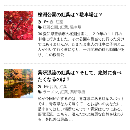
桜淵公園の紅葉は？駐車場は？
-
春
,
紅葉
桜淵公園
,
紅葉
,
駐車場
04 愛知県豊橋市の桜淵公園に、２９年の１１月の
末頃に行きました。その公園を目当てに行った分け
ではありませんが、たまたま主人の仕事に子供と二
人が付いて行く事になり、一時間程の待ち時間があ
り、この桜淵公 …
薬研渓流の紅葉は？そして、絶対に食べ
たくなるのは？
-
お店
,
紅葉
ラーメン
,
紅葉
,
薬研渓流
私が今回紹介するのは、青森県にある紅葉スポット
です。青森県なんて遠くて…とお思いのあなたに、
是非きてほしい場所なんです！青森はむつにある、
薬研渓流。こちら、澄んだ水と綺麗な自然を味わえ
る、冬以外は最高 …