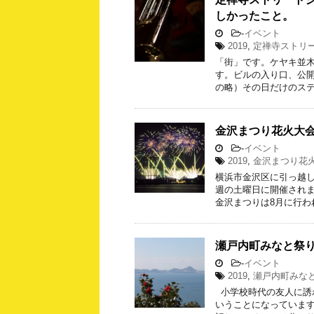
しかったこと。
-
イベント
2019
,
定禅寺ストリ
「街」です。ケヤキ並
す。ビルの入り口、公開
の略）その日だけのステ
金沢まつり花火大会
-
イベント
2019
,
金沢まつり花
横浜市金沢区に引っ越
週の土曜日に開催され
金沢まつりは8月に行わ
瀬戸内町みなと祭り
-
イベント
2019
,
瀬戸内町みな
小学校時代の友人に誘
いうことになっていま