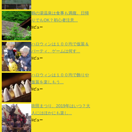
鶴の湯温泉は食事も満腹。日帰
りでもOK？初心者注意...
1ビュー
ハロウィンは１００均で仮装＆
パーティ、ゲームは何す...
1ビュー
ハロウィンは１００均で飾りや
仮装を楽しもう...
1ビュー
吹田まつり、2019年はいつ？大
人にはほかにも楽し...
1ビュー