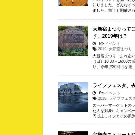
知りました。どんなイ
ました。前年も開催され
大新宿まつりって
す。2019年は？
-
イベント
2019
,
大新宿まつり
大新宿まつり ふれあいフ
（日）10:00～16:
り。今年で30回目を迎 
ライフフェスタ、去
-
イベント
2019
,
ライフフェス
スーパーマーケットの
た人を対象にキャンペー
円以上ライフとその系列
定禅寺ストリートジ