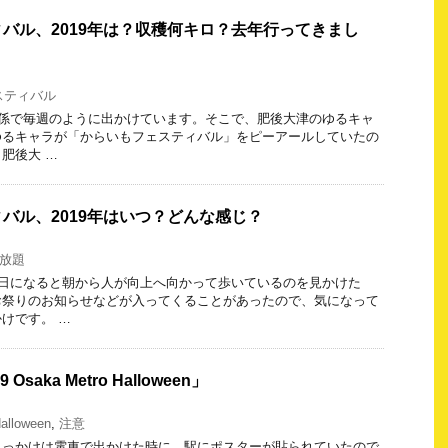
バル、2019年は？収穫何キロ？去年行ってきまし
スティバル
係で毎週のように出かけています。そこで、肥後大津のゆるキャ
ゆるキャラが「からいもフェスティバル」をピーアールしていたの
肥後大 …
バル、2019年はいつ？どんな感じ？
放題
日になると朝から人が向上へ向かって歩いているのを見かけた
お祭りのお知らせなどが入ってくることがあったので、気になって
けです。 …
saka Metro Halloween」
alloween
,
注意
きっかけは電車で出かけた時に、駅にポスターが貼られていたので