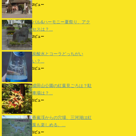
2ビュー
パル&ハーモニー夏祭り、アク
セスは？...
2ビュー
炭酸水とコーラどっちがい
い？...
1ビュー
成田山公園の紅葉見ごろは？駐
車場は？...
1ビュー
香嵐渓からの穴場、三河湖は紅
葉も楽しめる。...
1ビュー