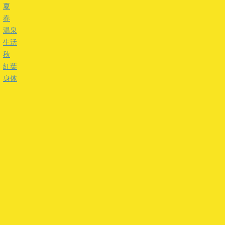
夏
春
温泉
生活
秋
紅葉
身体