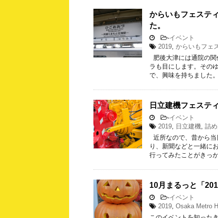
からいもフェスティ
た。
-
イベント
2019
,
からいもフェ
肥後大津には通院の関
ラも目にします。その
で、興味を持ちました。
日立建機フェスティ
-
イベント
2019
,
日立建機
,
詰め
近所なので、昔から当
り、新聞などと一緒に
行ってみたことがきっか
10月まるっと「2019 O
-
イベント
2019
,
Osaka Metro H
このイベントを知った