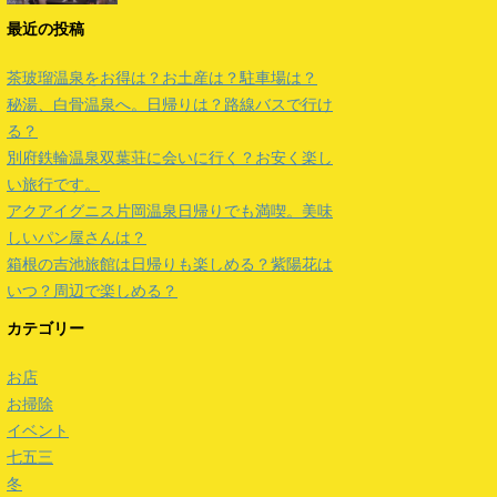
最近の投稿
茶玻瑠温泉をお得は？お土産は？駐車場は？
秘湯、白骨温泉へ。日帰りは？路線バスで行け
る？
別府鉄輪温泉双葉荘に会いに行く？お安く楽し
い旅行です。
アクアイグニス片岡温泉日帰りでも満喫。美味
しいパン屋さんは？
箱根の吉池旅館は日帰りも楽しめる？紫陽花は
いつ？周辺で楽しめる？
カテゴリー
お店
お掃除
イベント
七五三
冬