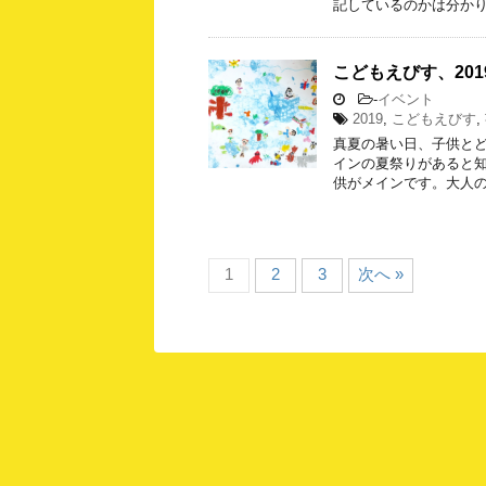
記しているのかは分かり
こどもえびす、20
-
イベント
2019
,
こどもえびす
,
真夏の暑い日、子供と
インの夏祭りがあると
供がメインです。大人の
1
2
3
次へ »