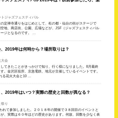
ートジャズフェスティバル
木の定禅寺通りをはじめとして、杜の都・仙台の街がステージで
空地、商店街、公園、広場などが、JSF（ジャズフェスティバル
ージとなるのです。 …
、2019年は何時から？場所取りは？
火大会
ししてきたことがきっかけで知り、行く様になりました。8月最終
ます。金沢区役所、京急電鉄、地元が主催しているイベントです。
れる花火大会と10 …
、2019年はいつ？実際の歴史と回数が異なる？
と祭り
われて参加しました。２０１８年の開催で３８回目のイベントと
すが、実際は６０年ほどの歴史があります。何故、回数を少なく表